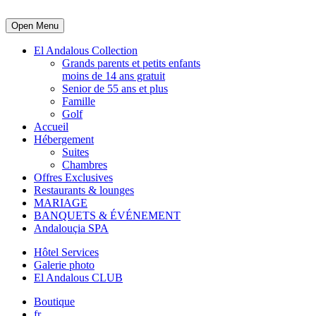
Open Menu
El Andalous Collection
Grands parents et petits enfants
moins de 14 ans gratuit
Senior de 55 ans et plus
Famille
Golf
Accueil
Hébergement
Suites
Chambres
Offres Exclusives
Restaurants & lounges
MARIAGE
BANQUETS & ÉVÉNEMENT
Andalouçia SPA
Hôtel Services
Galerie photo
El Andalous CLUB
Boutique
fr