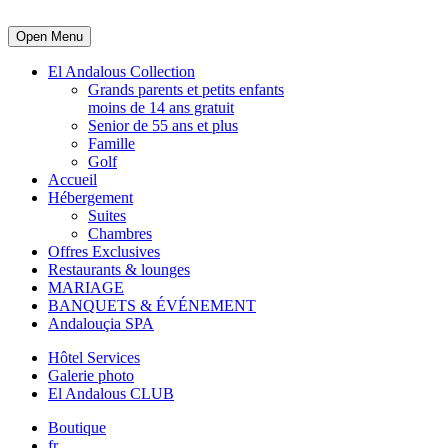
Open Menu
El Andalous Collection
Grands parents et petits enfants
moins de 14 ans gratuit
Senior de 55 ans et plus
Famille
Golf
Accueil
Hébergement
Suites
Chambres
Offres Exclusives
Restaurants & lounges
MARIAGE
BANQUETS & ÉVÉNEMENT
Andalouçia SPA
Hôtel Services
Galerie photo
El Andalous CLUB
Boutique
fr