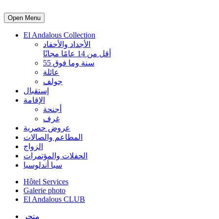
Open Menu
El Andalous Collection
الأجداد والأحفاد
أقل من 14 عامًا مجانًا
55 سنة وما فوق
عائلة
جولف
إستقبال
الإقامة
أجنحة
غرف
عروض حصرية
المطاعم والصالات
الزواج
الحفلات والمؤتمرات
سبا أندلوسيا
Hôtel Services
Galerie photo
El Andalous CLUB
متجر