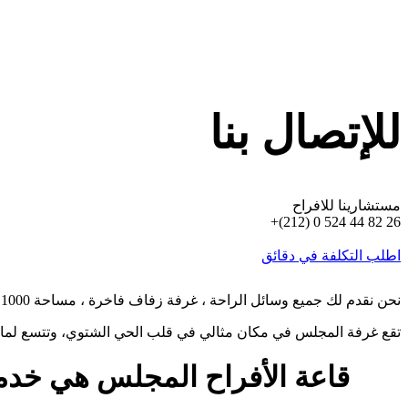
للإتصال بنا
مستشارينا للافراح
+(212) 0 524 44 82 26
اطلب التكلفة في دقائق
.نحن نقدم لك جميع وسائل الراحة ، غرفة زفاف فاخرة ، مساحة 1000 متر مربع وضعناها تحت تصرفك وفريق من المهنيين ، لجعل هذا اليوم حدثًا لا ينسى ولحظات إبداعية من العواطف محفورة
.تقع غرفة المجلس في مكان مثالي في قلب الحي الشتوي، وتتسع لما يصل إلى 500 شخص ، انه المكان المناسب
قاعة الأفراح المجلس هي خدمة