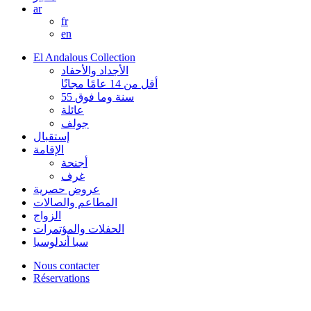
ar
fr
en
El Andalous Collection
الأجداد والأحفاد
أقل من 14 عامًا مجانًا
55 سنة وما فوق
عائلة
جولف
إستقبال
الإقامة
أجنحة
غرف
عروض حصرية
المطاعم والصالات
الزواج
الحفلات والمؤتمرات
سبا أندلوسيا
Nous contacter
Réservations